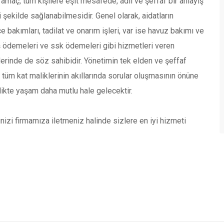
maç, tüm kişilere eşit mesafede, adil ve şeffaf bir anlayış
 şekilde sağlanabilmesidir. Genel olarak, aidatların
bakımları, tadilat ve onarım işleri, var ise havuz bakımı ve
ş ödemeleri ve ssk ödemeleri gibi hizmetleri veren
rinde de söz sahibidir. Yönetimin tek elden ve şeffaf
 tüm kat maliklerinin akıllarında sorular oluşmasının önüne
likte yaşam daha mutlu hale gelecektir.
izi firmamıza iletmeniz halinde sizlere en iyi hizmeti